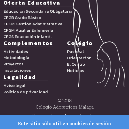
Oferta Educativa
Educación Secundaria Obligatoria
CFGB Grado Básico
CFGM Gestión Administrativa
CFGM Auxiliar Enfermería
CFGS Educación Infantil
Complementos
Colegio
Actividades
Pastoral
Metodología
Orientación
Proyectos
El Centro
Instalaciones
Noticias
Legalidad
Aviso legal
Política de privacidad
© 2018
Colegio Adoratrices Málaga
Usamos imágenes de www.freepik.es
Este sitio sólo utiliza cookies de sesión