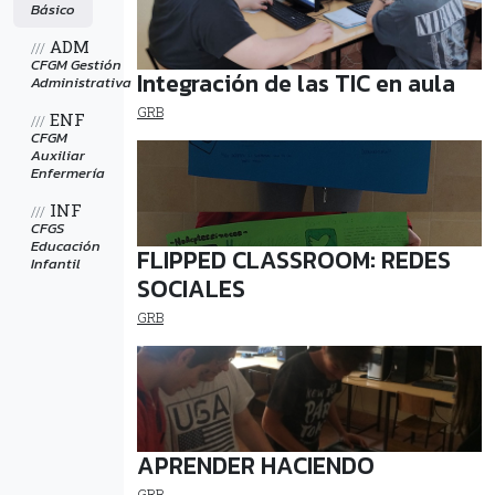
Básico
ADM
///
CFGM Gestión
Integración de las TIC en aula
Administrativa
GRB
ENF
///
CFGM
Auxiliar
Enfermería
INF
///
CFGS
Educación
FLIPPED CLASSROOM: REDES
Infantil
SOCIALES
GRB
APRENDER HACIENDO
GRB