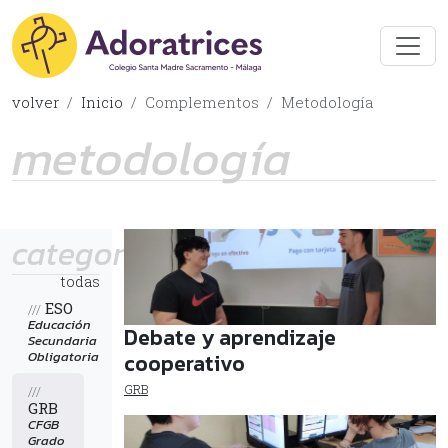
volver
Inicio
Complementos
Metodología
metodología
categorías
todas
ESO
///
Educación
Debate y aprendizaje
Secundaria
Obligatoria
cooperativo
GRB
///
GRB
CFGB
Grado